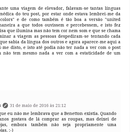
nte uma viagem de elevador, falavam-se tantas línguas
médica do teu post, por estar onde estava lembrei-me da
 colors" e de como também é tão boa a versão "united
maneira a que todos ouvissem e percebessem, e isto fez
oisa que ilumina mas não tem cor nem som e que se chama
erminar a viagem as pessoas despediram-se tentando cada
que sabia da língua dos outros e agora aparece-me aqui a
-me disto, e isto até podia não ter nada a ver com o post
 não tem mesmo nada a ver com a estaticidade de um
s
31 de maio de 2016 às 21:12
ue eu não me lembrava que a Benetton existia. Quando
 anos gostava de lá comprar as roupas, mas deixei de
ojas, embora também não seja propriamente uma
as. :-)