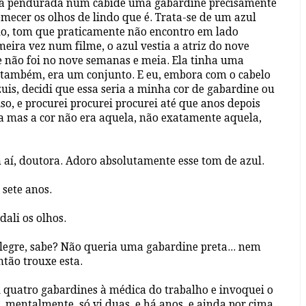
stá pendurada num cabide uma gabardine precisamente
mecer os olhos de lindo que é. Trata-se de um azul
do, tom que praticamente não encontro em lado
meira vez num filme, o azul vestia a atriz do nove
 não foi no nove semanas e meia. Ela tinha uma
o também, era um conjunto. E eu, embora com o cabelo
uis, decidi que essa seria a minha cor de gabardine ou
so, e procurei procurei procurei até que anos depois
 mas a cor não era aquela, não exatamente aquela,
 aí, doutora. Adoro absolutamente esse tom de azul.
s sete anos.
dali os olhos.
legre, sabe? Não queria uma gabardine preta... nem
ntão trouxe esta.
i quatro gabardines à médica do trabalho e invoquei o
 mentalmente, só vi duas, e há anos, e ainda por cima