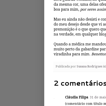
da mesma cor, uma delas ofe
boa para mim,
por seres assi
Mas eu ainda não desisti e co
do meu desejo desde que vi a
premonição é o que quero que 
na verdade, em qualquer blog
Quando a médica me mandou s
muito perto da gabardine para
viradinha para mim.
Benetton
Publicada por
Susana Rodrigues
à(
2 comentários
Cláudia Filipa
31 de mai
(comentário com título 