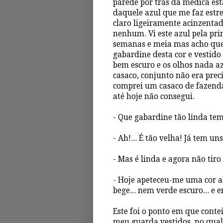
parede por trás da médica e
daquele azul que me faz estre
claro ligeiramente acinzenta
nenhum. Vi este azul pela pri
semanas e meia mas acho que
gabardine desta cor e vestid
bem escuro e os olhos nada az
casaco, conjunto não era preci
comprei um casaco de fazenda
até hoje não consegui.
- Que gabardine tão linda tem
- Ah!... É tão velha! Já tem un
- Mas é linda e agora não tiro 
- Hoje apeteceu-me uma cor a
bege... nem verde escuro... e e
Este foi o ponto em que conte
meu guarda vestidos, no qual,