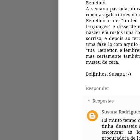
Benetton
A semana passada, dura
como as gabardines da 
Benetton e de "united
languages" e disse de 
nascer em rostos uma c
sorriso, e depois ao t
uma fazê-lo com aquilo 
"tua" Benetton e lembrei
mas certamente também
museu de cera.
Beijinhos, Susana :-)
Responder
Respostas
Susana Rodrigue
Há muito tempo q
tinha dezasseis
encontrar as l
procuradora de loj