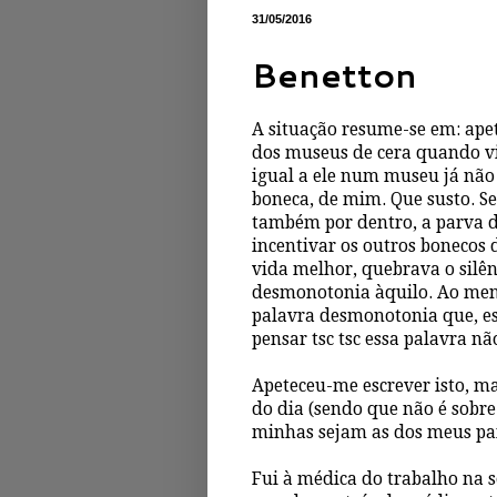
31/05/2016
Benetton
A situação resume-se em: ape
dos museus de cera quando vi
igual a ele num museu já não
boneca, de mim. Que susto. Se
também por dentro, a parva da
incentivar os outros bonecos 
vida melhor, quebrava o silê
desmonotonia àquilo. Ao meno
palavra desmonotonia que, ess
pensar tsc tsc essa palavra não
Apeteceu-me escrever isto, m
do dia (sendo que não é sobre
minhas sejam as dos meus pai
Fui à médica do trabalho na 