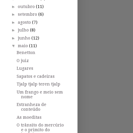
►
outubro
(11)
►
setembro
(6)
►
agosto
(7)
►
julho
(8)
►
junho
(12)
▼
maio
(11)
Benetton
O juiz
Lugares
Sapatos e cadeiras
Tjalp tjalp teren tjalp
Um frango e meio sem
nome
Estranheza de
conteúdo
As moeditas
O trânsito do mercúrio
e o primito do