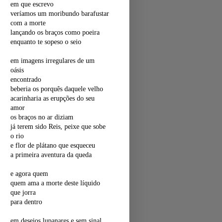
em que escrevo
veríamos um moribundo barafustar
com a morte
lançando os braços como poeira
enquanto te sopeso o seio
em imagens irregulares de um
oásis
encontrado
beberia os porquês daquele velho
acarinharia as erupções do seu
amor
os braços no ar diziam
já terem sido Reis, peixe que sobe
o rio
e flor de plátano que esqueceu
a primeira aventura da queda
e agora quem
quem ama a morte deste líquido
que jorra
para dentro
em desejos lupanares e sem sinal